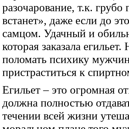
разочарование, т.к. грубо 
встанет», даже если до эт
самцом. Удачный и обильн
которая заказала егильет.
поломать психику мужчин
пристраститься к спиртном
Егильет – это огромная от
должна полностью отдавать
течении всей жизни утеша
моральном плане того муж