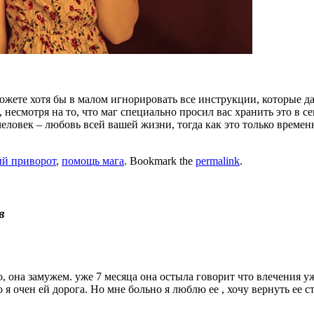
ожете хотя бы в малом игнорировать все инструкции, которые да
 несмотря на то, что маг специально просил вас хранить это в с
 человек – любовь всей вашей жизни, тогда как это только врем
й приворот
,
помощь мага
. Bookmark the
permalink
.
в
она замужем. уже 7 месяца она остыла говорит что влечения уже
о я очен ей дорога. Но мне больно я люблю ее , хочу вернуть ее с