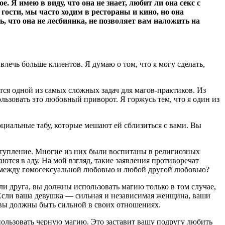
. Я имею в виду, что она не знает, любит ли она секс с
гости, мы часто ходим в рестораны и кино, но она
, что она не лесбиянка, не позволяет вам наложить на
ивлечь больше клиентов. Я думаю о том, что я могу сделать,
ся одной из самых сложных задач для магов-практиков. Из
ьзовать это любовный приворот. Я горжусь тем, что я один из
социальные табу, которые мешают ей сблизиться с вами. Вы
ступление. Многие из них были воспитаны в религиозных
ются в аду. На мой взгляд, такие заявления противоречат
ца между гомосексуальной любовью и любой другой любовью?
и друга, вы должны использовать магию только в том случае,
. Если ваша девушка — сильная и независимая женщина, ваши
вы должны быть сильной в своих отношениях.
пользовать черную магию. Это заставит вашу подругу любить