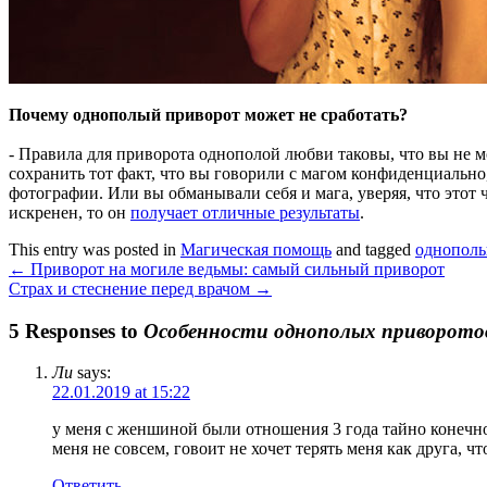
Почему однополый приворот может не сработать?
- Правила для приворота однополой любви таковы, что вы не м
сохранить тот факт, что вы говорили с магом конфиденциально,
фотографии. Или вы обманывали себя и мага, уверяя, что этот
искренен, то он
получает отличные результаты
.
This entry was posted in
Магическая помощь
and tagged
однополы
←
Приворот на могиле ведьмы: самый сильный приворот
Страх и стеснение перед врачом
→
5 Responses to
Особенности однополых приворото
Ли
says:
22.01.2019 at 15:22
у меня с женшиной были отношения 3 года тайно конечно, 
меня не совсем, говоит не хочет терять меня как друга, чт
Ответить