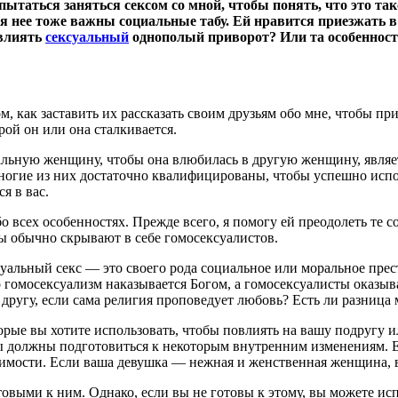
ытаться заняться сексом со мной, чтобы понять, что это такое
я нее тоже важны социальные табу. Ей нравится приезжать в 
овлиять
сексуальный
однополый приворот? Или та особенность
ом, как заставить их рассказать своим друзьям обо мне, чтобы пр
ой он или она сталкивается.
льную женщину, чтобы она влюбилась в другую женщину, являет
ногие из них достаточно квалифицированы, чтобы успешно испол
я в вас.
обо всех особенностях. Прежде всего, я помогу ей преодолеть те 
ы обычно скрывают в себе гомосексуалистов.
суальный секс — это своего рода социальное или моральное пре
о гомосексуализм наказывается Богом, а гомосексуалисты оказыва
 другу, если сама религия проповедует любовь? Есть ли разни
ые вы хотите использовать, чтобы повлиять на вашу подругу ил
чае вы должны подготовиться к некоторым внутренним изменениям
вимости. Если ваша девушка — нежная и женственная женщина, 
овыми к ним. Однако, если вы не готовы к этому, вы можете ис