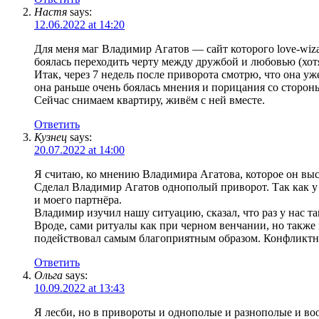
Настя
says:
12.06.2022 at 14:20
Для меня маг Владимир Агатов — сайт которого love-wizar
боялась переходить черту между дружбой и любовью (хот
Итак, через 7 недель после приворота смотрю, что она уже
она раньше очень боялась мнения и порицания со стороны
Сейчас снимаем квартиру, живём с ней вместе.
Ответить
Кузнец
says:
20.07.2022 at 14:00
Я считаю, ко мнению Владимира Агатова, которое он выск
Сделал Владимир Агатов однополый приворот. Так как у 
и моего партнёра.
Владимир изучил нашу ситуацию, сказал, что раз у нас т
Вроде, сами ритуалы как при черном венчании, но также 
подействовал самым благоприятным образом. Конфликтны
Ответить
Ольга
says:
10.09.2022 at 13:43
Я лесби, но в привороты и однополые и разнополые и во