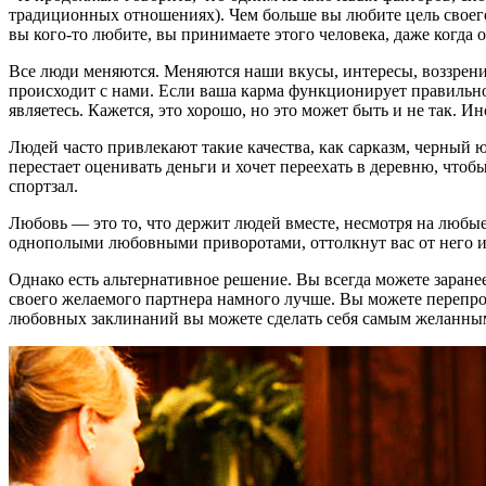
традиционных отношениях). Чем больше вы любите цель своего 
вы кого-то любите, вы принимаете этого человека, даже когда 
Все люди меняются. Меняются наши вкусы, интересы, воззрения,
происходит с нами. Если ваша карма функционирует правильно
являетесь. Кажется, это хорошо, но это может быть и не так. И
Людей часто привлекают такие качества, как сарказм, черный 
перестает оценивать деньги и хочет переехать в деревню, чтоб
спортзал.
Любовь — это то, что держит людей вместе, несмотря на любы
однополыми любовными приворотами, оттолкнут вас от него и з
Однако есть альтернативное решение. Вы всегда можете заран
своего желаемого партнера намного лучше. Вы можете перепро
любовных заклинаний вы можете сделать себя самым желанным