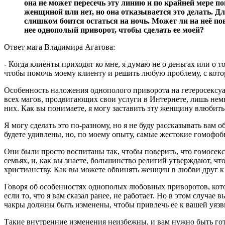
она не может пересечь эту линию и по крайней мере поп
женщиной или нет, но она отказывается это делать. Дл
слишком боится остаться на ночь. Может ли на неё п
нее однополый приворот, чтобы сделать ее моей?
Ответ мага Владимира Агатова:
- Когда клиенты приходят ко мне, я думаю не о деньгах или о т
чтобы помочь моему клиенту и решить любую проблему, с котор
Особенность наложения однополого приворота на гетеросексуа
всех магов, продвигающих свои услуги в Интернете, лишь нем
них. Как вы понимаете, я могу заставить эту женщину влюбитьс
Я могу сделать это по-разному, но я не буду рассказывать вам 
будете удивлены, но, по моему опыту, самые жестокие гомофоб
Они были просто воспитаны так, чтобы поверить, что гомосек
семьях, и, как вы знаете, большинство религий утверждают, чт
христианству. Как вы можете обвинять женщин в любви друг к
Говоря об особенностях однополых любовных приворотов, котор
если то, что я вам сказал ранее, не работает. Но в этом слу
чакры должны быть изменены, чтобы привлечь ее к вашей уяз
Такие внутренние изменения неизбежны, и вам нужно быть гот