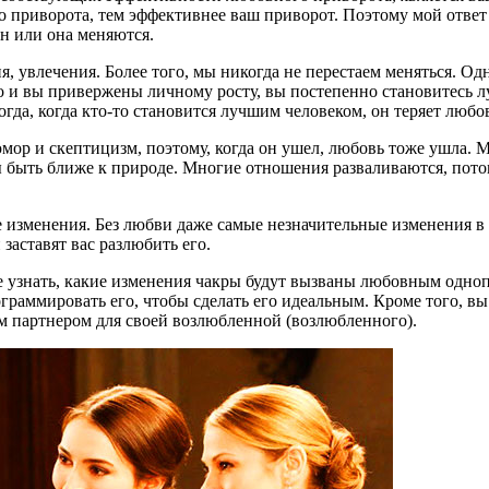
приворота, тем эффективнее ваш приворот. Поэтому мой ответ н
он или она меняются.
 увлечения. Более того, мы никогда не перестаем меняться. Одн
 и вы привержены личному росту, вы постепенно становитесь л
ногда, когда кто-то становится лучшим человеком, он теряет любо
юмор и скептицизм, поэтому, когда он ушел, любовь тоже ушла. 
ы быть ближе к природе. Многие отношения разваливаются, потом
е изменения. Без любви даже самые незначительные изменения в
аставят вас разлюбить его.
ее узнать, какие изменения чакры будут вызваны любовным одно
граммировать его, чтобы сделать его идеальным. Кроме того, 
 партнером для своей возлюбленной (возлюбленного).