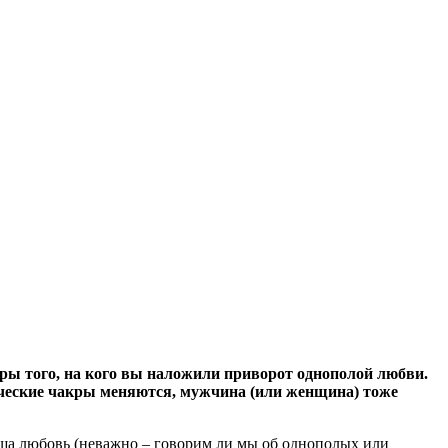
ры того, на кого вы наложили приворот однополой любви.
веческие чакры меняются, мужчина (или женщина) тоже
аша любовь (неважно – говорим ли мы об однополых или