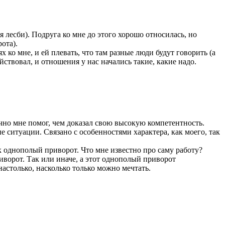
я лесби). Подруга ко мне до этого хорошо относилась, но
ота).
х ко мне, и ей плевать, что там разные люди будут говорить (а
ствовал, и отношения у нас начались такие, какие надо.
ично мне помог, чем доказал свою высокую компетентность.
ситуации. Связано с особенностями характера, как моего, так
ак однополый приворот. Что мне известно про саму работу?
иворот. Так или иначе, а этот однополый приворот
столько, насколько только можно мечтать.