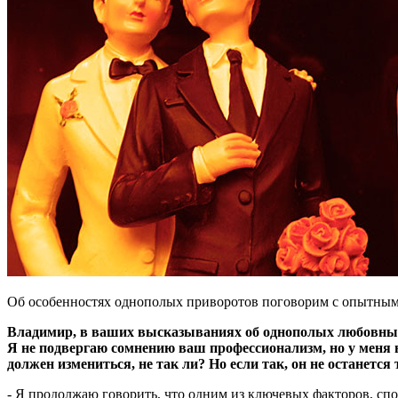
Об особенностях однополых приворотов поговорим с опытны
Владимир, в ваших высказываниях об однополых любовных 
Я не подвергаю сомнению ваш профессионализм, но у меня в
должен измениться, не так ли? Но если так, он не останется
- Я продолжаю говорить, что одним из ключевых факторов, с