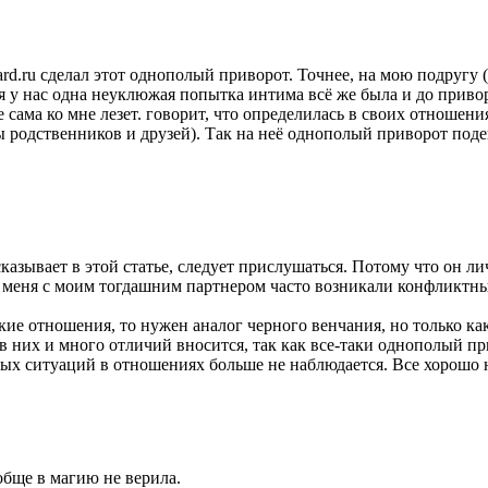
d.ru сделал этот однополый приворот. Точнее, на мою подругу (
я у нас одна неуклюжая попытка интима всё же была и до привор
 сама ко мне лезет. говорит, что определилась в своих отношения
 родственников и друзей). Так на неё однополый приворот подей
азывает в этой статье, следует прислушаться. Потому что он л
меня с моим тогдашним партнером часто возникали конфликтные 
акие отношения, то нужен аналог черного венчания, но только к
в них и много отличий вносится, так как все-таки однополый пр
х ситуаций в отношениях больше не наблюдается. Все хорошо на
обще в магию не верила.