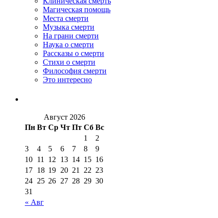
Клиническая смерть
Магическая помощь
Места смерти
Музыка смерти
На грани смерти
Наука о смерти
Рассказы о смерти
Стихи о смерти
Философия смерти
Это интересно
Август 2026
Пн
Вт
Ср
Чт
Пт
Сб
Вс
1
2
3
4
5
6
7
8
9
10
11
12
13
14
15
16
17
18
19
20
21
22
23
24
25
26
27
28
29
30
31
« Авг