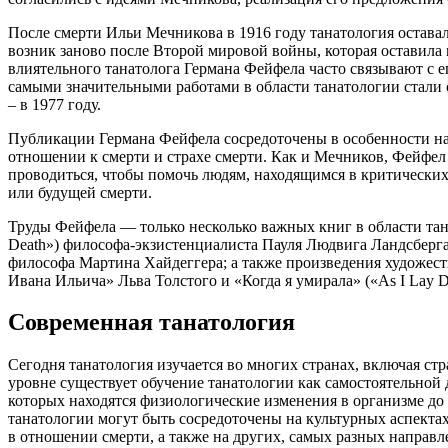
После смерти Ильи Мечникова в 1916 году танатология оставал
возник заново после Второй мировой войны, которая оставила
влиятельного танатолога Германа Фейфела часто связывают с 
самыми значительными работами в области танатологии стали 
– в 1977 году.
Публикации Германа Фейфела сосредоточены в особенности на
отношении к смерти и страхе смерти. Как и Мечников, Фейфел
проводиться, чтобы помочь людям, находящимся в критических 
или будущей смерти.
Труды Фейфела — только несколько важных книг в области тан
Death») философа-экзистенциалиста Пауля Людвига Ландсберга
философа Мартина Хайдеггера; а также произведения художес
Ивана Ильича» Льва Толстого и «Когда я умирала» («As I Lay 
Современная танатология
Сегодня танатология изучается во многих странах, включая с
уровне существует обучение танатологии как самостоятельной 
которых находятся физиологические изменения в организме до 
танатологии могут быть сосредоточены на культурных аспекта
в отношении смерти, а также на других, самых разных направл