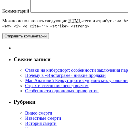
Комментарий
Можно использовать следующие
HTML
-теги и атрибуты:
<a h
<em> <i> <q cite=""> <strike> <strong>
Свежие записи
Ставки на киберспорт: особенности заключения па
Почему в «Инстаграме» низкие продажи
Маг Анатолий Беркут против украинских уголовни
Страх и стеснение перед врачом
Особенности однополых приворотов
Рубрики
Видео смерти
Известные смерти
История смерти