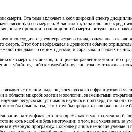
или смерти. Эта тема включает в себя широкий спектр дисципли
аче связанную со смертью. В частности, танатология сосредота
иях, опыте причин и разновидностей смерти, ритуальных практи
ия» происходит от древнегреческого слова, означавшего «говори
го смерть. Этот бог изображался в древности обычно отрицател
зжалостны даже со своими детьми, и сбрасывали слабых из них 
ящихся к смерти: эвтаназия, или целенаправленное убийство стр
ение к убийству, либо к самоубийству; танатокосметология – по
 связывать с именем выдающегося русского и французского уче
ами в области микробиологии и зоологии, знаменитыми открытия
о научные ресурсы могут помочь изучить и подтвердить на опыт
 могло бы помочь тем, кто хотел бы продлить свою жизнь и не б
ования на том факте, что в то время как студенты-медики был
тствие хоть какой-нибудь инструкции о том, как ухаживать за 
чены в учебную программу. Поскольку лишь немногие ученые и 
 была отложена «в долгий ящик» — это заняло многие десятилет