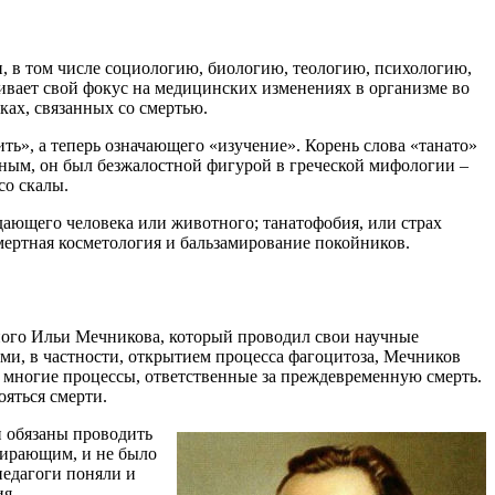
н, в том числе социологию, биологию, теологию, психологию,
чивает свой фокус на медицинских изменениях в организме во
ках, связанных со смертью.
ть», а теперь означающего «изучение». Корень слова «танато»
ьным, он был безжалостной фигурой в греческой мифологии –
со скалы.
адающего человека или животного; танатофобия, или страх
смертная косметология и бальзамирование покойников.
ного Ильи Мечникова, который проводил свои научные
ми, в частности, открытием процесса фагоцитоза, Мечников
е многие процессы, ответственные за преждевременную смерть.
ояться смерти.
и обязаны проводить
умирающим, и не было
педагоги поняли и
ия.