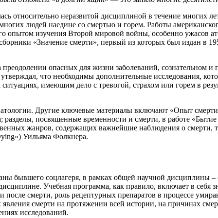
ась относительно неразвитой дисциплиной в течение многих лет
 многих людей наедине со смертью и горем. Работы американског
его опытом изучения Второй мировой войны, особенно ужасов а
сборники «Значение смерти», первый из которых был издан в 19
 преодолении опасных для жизни заболеваний, сознательном и 
 утверждал, что необходимы дополнительные исследования, кото
ситуациях, имеющим дело с тревогой, страхом или горем в резу
атологии. Другие ключевые материалы включают «Опыт смерти» 
; разделы, посвященные временности и смерти, в работе «Бытие
твенных жанров, содержащих важнейшие наблюдения о смерти, 
Dying») Уильяма Фолкнера.
траны бывшего соцлагеря, в рамках общей научной дисциплины –
дисциплине. Учебная программа, как правило, включает в себя 
и после смерти, роль рецептурных препаратов в процессе умиран
х явления смерти на протяжении всей истории, на причинах сме
ениях исследований.