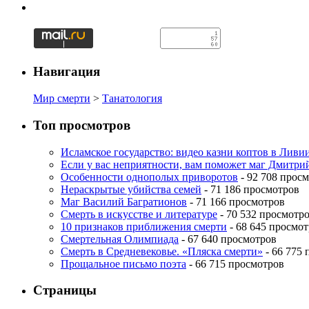
Навигация
Мир смерти
>
Танатология
Топ просмотров
Исламское государство: видео казни коптов в Ливи
Если у вас неприятности, вам поможет маг Дмитри
Особенности однополых приворотов
- 92 708 прос
Нераскрытые убийства семей
- 71 186 просмотров
Маг Василий Багратионов
- 71 166 просмотров
Смерть в искусстве и литературе
- 70 532 просмотр
10 признаков приближения смерти
- 68 645 просмо
Смертельная Олимпиада
- 67 640 просмотров
Смерть в Средневековье. «Пляска смерти»
- 66 775
Прощальное письмо поэта
- 66 715 просмотров
Страницы