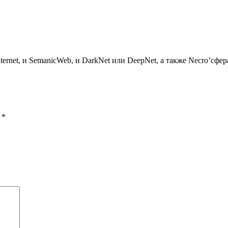
ternet, и SemanicWeb, и DarkNet или DeepNet, а также Necro’сф
ы
*