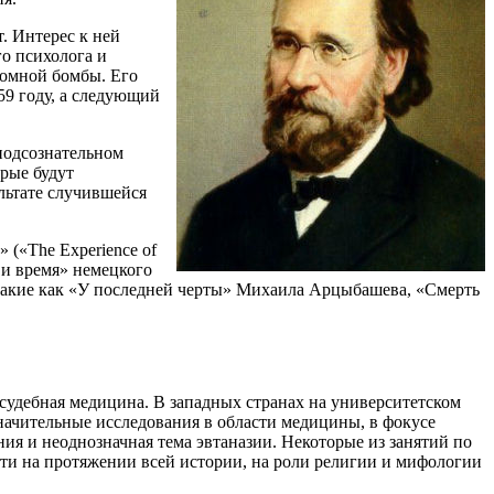
. Интерес к ней
о психолога и
томной бомбы. Его
59 году, а следующий
подсознательном
рые будут
льтате случившейся
(«The Experience of
 и время» немецкого
такие как «У последней черты» Михаила Арцыбашева, «Смерть
 судебная медицина. В западных странах на университетском
значительные исследования в области медицины, в фокусе
ия и неоднозначная тема эвтаназии. Некоторые из занятий по
рти на протяжении всей истории, на роли религии и мифологии