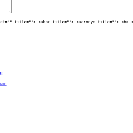
ref="" title=""> <abbr title=""> <acronym title=""> <b> 
ри
ков