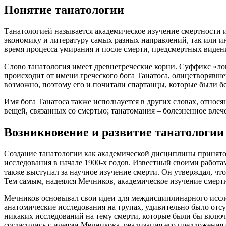
Понятие танатологии
Танатологией называется академическое изучение смертности 
экономику и литературу самых разных направлений, так или ин
время процесса умирания и после смерти, предсмертных виден
Слово танатология имеет древнегреческие корни. Суффикс «лог
происходит от имени греческого бога Танатоса, олицетворявше
возможно, поэтому его и почитали спартанцы, которые были бе
Имя бога Танатоса также используется в других словах, относ
вещей, связанных со смертью; танатомания – болезненное влеч
Возникновение и развитие танатологии
Создание танатологии как академической дисциплины принято
исследования в начале 1900-х годов. Известный своими работ
также выступал за научное изучение смерти. Он утверждал, чт
Тем самым, надеялся Мечников, академическое изучение смерти
Мечников основывал свои идеи для междисциплинарного исслед
анатомические исследования на трупах, удивительно было отсу
никаких исследований на тему смерти, которые были бы вклю
согласились с идеями Мечникова, реализация его предложения