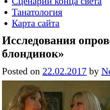
Сценарии конца света
Танатология
Карта сайта
Исследования опров
блондинок»
Posted on
22.02.2017
by
N