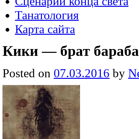
Сценарии конца света
Танатология
Карта сайта
Кики — брат бараб
Posted on
07.03.2016
by
N