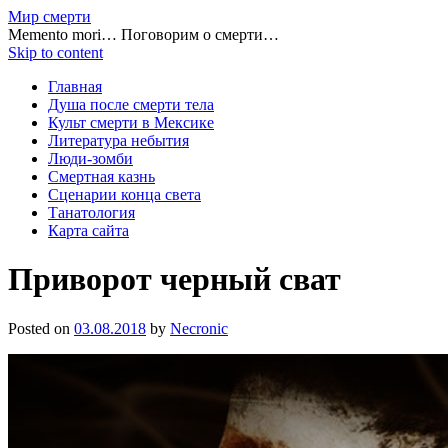
Мир смерти
Memento mori… Поговорим о смерти…
Skip to content
Главная
Душа после смерти тела
Культ смерти в Мексике
Литература небытия
Люди-зомби
Смертная казнь
Сценарии конца света
Танатология
Карта сайта
Приворот черный сват
Posted on
03.08.2018
by
Necronic