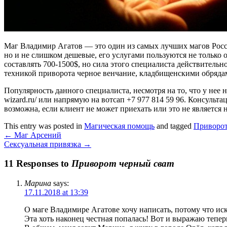
Маг Владимир Агатов — это один из самых лучших магов России
но и не слишком дешевые, его услугами пользуются не только
составлять 700-1500$, но сила этого специалиста действитель
техникой приворота черное венчание, кладбищенскими обрядам
Популярность данного специалиста, несмотря на то, что у нее 
wizard.ru/ или напрямую на вотсап +7 977 814 59 96. Консуль
возможна, если клиент не может приехать или это не является
This entry was posted in
Магическая помощь
and tagged
Приворот
←
Маг Арсений
Сексуальная привязка
→
11 Responses to
Приворот черный сват
Марина
says:
17.11.2018 at 13:39
О маге Владимире Агатове хочу написать, потому что иск
Эта хоть наконец честная попалась! Вот и выражаю тепер