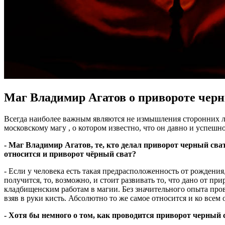
Маг Владимир Агатов о привороте черн
Всегда наиболее важным являются не измышления сторонних лю
московскому магу , о котором известно, что он давно и успеш
- Маг Владимир Агатов, те, кто делал приворот черный сва
относится и приворот чёрный сват?
- Если у человека есть такая предрасположенность от рождения,
получится, то, возможно, и стоит развивать то, что дано от п
кладбищенским работам в магии. Без значительного опыта пров
взяв в руки кисть. Абсолютно то же самое относится и ко всем
- Хотя бы немного о том, как проводится приворот черный 