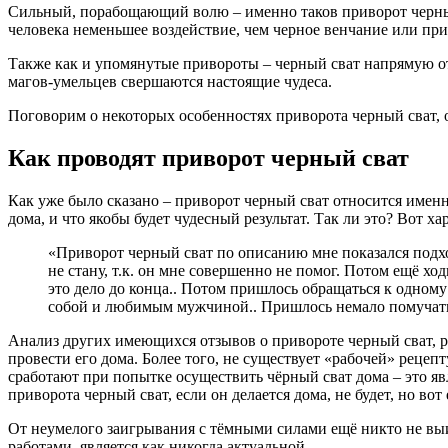
Сильный, порабощающий волю – именно таков приворот черный
человека неменьшее воздействие, чем черное венчание или при
Также как и упомянутые привороты – черный сват напрямую от
магов-умельцев свершаются настоящие чудеса.
Поговорим о некоторых особенностях приворота черный сват, о 
Как проводят приворот черный сват
Как уже было сказано – приворот черный сват относится имен
дома, и что якобы будет чудесный результат. Так ли это? Вот х
«Приворот черный сват по описанию мне показался подхо
не стану, т.к. он мне совершенно не помог. Потом ещё хо
это дело до конца.. Потом пришлось обращаться к одному
собой и любимым мужчиной.. Пришлось немало помучаться
Анализ других имеющихся отзывов о привороте черный сват, р
провести его дома. Более того, не существует «рабочей» рецеп
сработают при попытке осуществить чёрный сват дома – это я
приворота черный сват, если он делается дома, не будет, но во
От неумелого заигрывания с тёмными силами ещё никто не выи
работами, является как никогда актуальной.