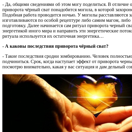
- Да, общими сведениями об этом могу поделиться. В отличие 
приворота чёрный сват понадобится могила, в которой захоро
Подобная работа проводится ночью. У могилы расставляются за
изготавливаются по особой рецептуре либо самим магом, либо 
подготовку. Далее начинается сам ритуал приворота черный сва
энергетикой иного мира и направить эти энергетические пото
ритуала используется их остаточная энергетика…
- А каковы последствия приворота чёрный сват?
- Такие последствия сродни зомбированию. Человек полностью 
подчиниться. Срок, когда наступает эффект от приворота черны
посмотрю внимательно, какая у вас ситуация и дам дельный сов