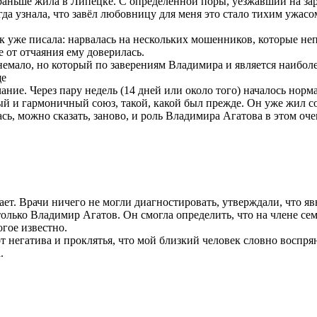
 раньше жила в Липецке. С определённой поры, уезжавший на за
гда узнала, что завёл любовницу для меня это стало тихим ужасо
ак уже писала: нарвалась на нескольких мошенников, которые 
е от отчаяния ему доверилась.
немало, но который по заверениям Владимира и является наибол
ще
ание. Через пару недель (14 дней или около того) началось нор
 и гармоничный союз, такой, какой был прежде. Он уже жил со 
ась, можно сказать, заново, и роль Владимира Агатова в этом о
тает. Врачи ничего не могли диагностировать, утверждали, что я
только Владимир Агатов. Он смогла определить, что на члене се
гое известно.
от негатива и проклятья, что мой близкий человек словно воспря
.