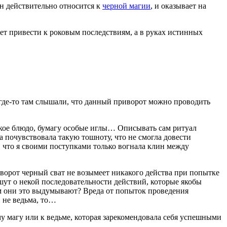
н действительно относится к
черной магии
, и оказывает на
ет привести к роковым последствиям, а в руках истинных
 где-то там слышали, что данный приворот можно проводить
ское блюдо, бумагу особые иглы… Описывать сам ритуал
ла почувствовала такую тошноту, что не смогла довести
, что я своими поступками только вогнала клин между
ворот черный сват не возымеет никакого действа при попытке
ишут о некой последовательности действий, которые якобы
ем они это выдумывают? Вреда от попыток проведения
и не ведьма, то…
у магу или к ведьме, которая зарекомендовала себя успешными