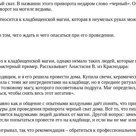
 сват. В названии этого приворота недаром слово «черный». О
ворот на могиле ведьмы.
носится к кладбищенской магии, которая в неумелых руках мож
том, чего ждать и чего опасаться при его проведении.
но к кладбищенской магии, однако немало таких людей, которые
арактерный пример. Рассказывает Анастасия В. из Краснодара:
дящим, и я его решила провести дома. Купила свечи, керамиче
дила с теми же ингредиентами на кладбище, но в середине ритуа
 толковому магу, которого посоветовала подруга. Маг определил
, чтобы снять весь этот негатив».
авно как и общение с опытными колдунами даёт понять, что при
туры для проведения приворота черный сват дома. Всё то, что п
вляется выдумками людей далёких от магии. Другой вопрос: зач
т если попытаться провести его на кладбище, и если вы не маг ил
грывал, так что рекомендация – обратиться к профессиональном