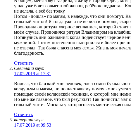
В общем, меня зовут Марина, я живу в городе Орёл, хотя
у нас уже 6 лет совместной жизни, ребёнок подрастал. Ко
не делала, а всё без толку.
Потом «пошла» по магам, в надежде, что они помогут. К
сильный маг он! Я тогда уже и не верила в помощь, скоре
Проводила он ритуал «черное венчание», который стоит 
моём случае. Проводился ритуал Владимиром на кладби
Потянулись дни ожидания: когда подействует черное венч
мужчиной. Потом постепенно выстроился и более прочный
не отвечал. Так была спасена моя семья. Жизнь моя начал
благодарность.
Ответить
Светлана
says:
17.05.2019 at 17:31
Видела, что близкий мне человек, член семьи буквально 
колдуньям и магам, но по настоящему помочь мне сумел 
помощью своей колдовской техники, о которой мне немно
Но мне же главное, что был результат! Так почистил маг 
сильный маг из Москвы у которого есть мистическая сила
Ответить
катерина
says:
17.07.2019 at 09:53