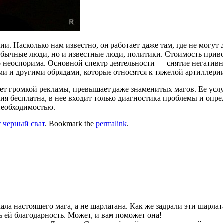
. Насколько нам известно, он работает даже там, где не могут 
 обычные люди, но и известные люди, политики. Стоимость при
но неоспорима. Основной спектр деятельности — снятие негативн
и и другими обрядами, которые относятся к тяжелой артиллери
нет громкой рекламы, превышает даже знаменитых магов. Ее услуга
тация бесплатна, в нее входит только диагностика проблемы и о
 необходимостью.
 черный сват
. Bookmark the
permalink
.
ала настоящего мага, а не шарлатана. Как же задрали эти шарла
ь ей благодарность. Может, и вам поможет она!