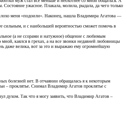
работки муж стал всё меньше и неохотнее со мной общаться. А
м. Состояние ужасное. Плакала, молила, рыдала, да чего только
неплохо меня «подоили». Наконец, нашла Владимира Агатова —
ее сильным, и с наибольшей вероятностью сможет помочь в
мальное (а не ссорами и натужное) общение с любимым
мной, каялся в грехах, а на все звонки недавней любовницы
чень даже велика, вот за это и выражаю ему огромнейшую
вных болезней нет. В отчаянии обращалась я к некоторым
мьи – проклятье. Снимал Владимир Агатов проклятье с
нул духом. Так что я могу заявить, что Владимир Агатов –