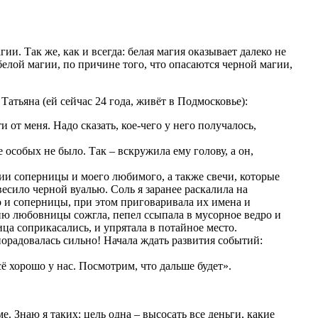
и. Так же, как и всегда: белая магия оказывает далеко не
елой магии, по причине того, что опасаются черной магии,
атьяна (ей сейчас 24 года, живёт в Подмосковье):
 от меня. Надо сказать, кое-чего у него получалось,
 особых не было. Так – вскружила ему голову, а он,
фии соперницы и моего любимого, а также свечи, которые
есило черной вуалью. Соль я заранее раскалила на
о и соперницы, при этом приговаривала их имена и
фию любовницы сожгла, пепел ссыпала в мусорное ведро и
ца соприкасались, и упрятала в потайное место.
 порадовалась сильно! Начала ждать развития событий:
сё хорошо у нас. Посмотрим, что дальше будет».
е. Знаю я таких: цель одна – высосать все деньги, какие