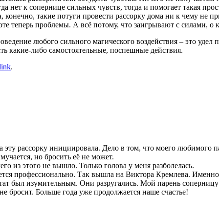
а нет к сопернице сильных чувств, тогда и помогает такая прос
, конечно, такие потуги провести рассорку дома ни к чему не пр
боте теперь проблемы. А всё потому, что заигрывают с силами, 
роведение любого сильного магического воздействия – это удел 
ь какие-либо самостоятельные, поспешные действия.
link
.
ама эту рассорку инициировала. Дело в том, что моего любимого 
мучается, но бросить её не может.
го из этого не вышло. Только голова у меня разболелась.
ается профессионально. Так вышла на Виктора Кремлева. Именно
тат был изумительным. Они разругались. Мой парень соперницу п
 не бросит. Больше года уже продолжается наше счастье!