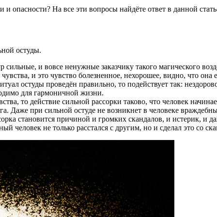
 и опасности? На все эти вопросы найдёте ответ в данной стать
ьной остуды.
ур сильные, и вовсе ненужные заказчику такого магического во
чувства, и это чувство болезненное, нехорошее, видно, что она е
туал остуды проведён правильно, то подействует так: нездоровое
ходимо для гармоничной жизни.
вства, то действие сильной рассорки таково, что человек начина
га. Даже при сильной остуде не возникнет в человеке враждебны
орка становится причиной и громких скандалов, и истерик, и да
ный человек не только расстался с другим, но и сделал это со 