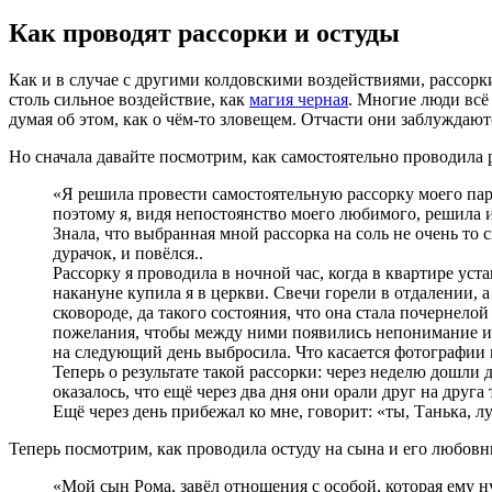
Как проводят рассорки и остуды
Как и в случае с другими колдовскими воздействиями, рассорки
столь сильное воздействие, как
магия черная
. Многие люди всё
думая об этом, как о чём-то зловещем. Отчасти они заблуждаютс
Но сначала давайте посмотрим, как самостоятельно проводила 
«Я решила провести самостоятельную рассорку моего парня
поэтому я, видя непостоянство моего любимого, решила и
Знала, что выбранная мной рассорка на соль не очень то 
дурачок, и повёлся..
Рассорку я проводила в ночной час, когда в квартире ус
накануне купила я в церкви. Свечи горели в отдалении, 
сковороде, да такого состояния, что она стала почернел
пожелания, чтобы между ними появились непонимание и в
на следующий день выбросила. Что касается фотографии м
Теперь о результате такой рассорки: через неделю дошли 
оказалось, что ещё через два дня они орали друг на друга
Ещё через день прибежал ко мне, говорит: «ты, Танька, л
Теперь посмотрим, как проводила остуду на сына и его любовн
«Мой сын Рома, завёл отношения с особой, которая ему ну 