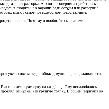
тая, домашняя рассорка. А если та соперница прибегала к
иведут. А сходить на кладбище ради остуды или рассорки?
о которых имеют самое поверхностное представление.
профессионалов. Поэтому и пообщайтесь с такими
парня увела совсем недостойная девушка, привораживала его,
 Виктор сделал рассорку на кладбище. Ему понадобились
роклял, кинул её, как грязную тряпку. В общем, вернулся ко