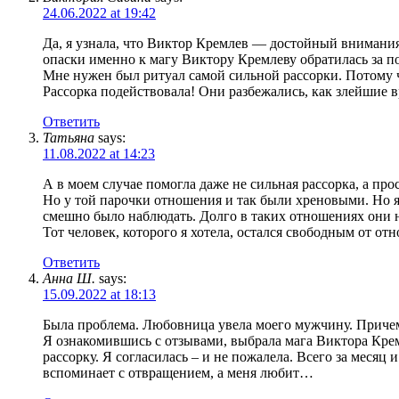
24.06.2022 at 19:42
Да, я узнала, что Виктор Кремлев — достойный внимания
опаски именно к магу Виктору Кремлеву обратилась за 
Мне нужен был ритуал самой сильной рассорки. Потому
Рассорка подействовала! Они разбежались, как злейшие вр
Ответить
Татьяна
says:
11.08.2022 at 14:23
А в моем случае помогла даже не сильная рассорка, а прос
Но у той парочки отношения и так были хреновыми. Но я 
смешно было наблюдать. Долго в таких отношениях они н
Тот человек, которого я хотела, остался свободным от от
Ответить
Анна Ш.
says:
15.09.2022 at 18:13
Была проблема. Любовница увела моего мужчину. Причем
Я ознакомившись с отзывами, выбрала мага Виктора Кремл
рассорку. Я согласилась – и не пожалела. Всего за месяц
вспоминает с отвращением, а меня любит…