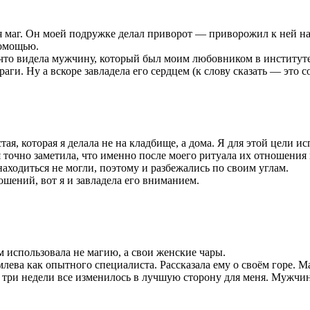
 маг. Он моей подружке делал приворот — приворожил к ней на
помощью.
 что видела мужчину, который был моим любовником в институ
аги. Ну а вскоре завладела его сердцем (к слову сказать — это 
тая, которая я делала не на кладбище, а дома. Я для этой цели ис
точно заметила, что именно после моего ритуала их отношения 
аходиться не могли, поэтому и разбежались по своим углам.
ношений, вот я и завладела его вниманием.
 использовала не магию, а свои женские чары.
ева как опытного специалиста. Рассказала ему о своём горе. М
 и три недели все изменилось в лучшую сторону для меня. Мужчи