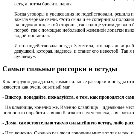
есть, а потом бросить парня.
Когда уговоры и увещевания не подействовали, решила пр
зажгла чёрные свечи. Фото сына и её соперницы положила 
на подоконник, с той стороны, где солнце утром должно 
погреб, где с помощью небольшой железной лопатки выкопа
водой поставила.
И вот подействовала остуда. Заметила, что чары девицы б
девушкой, которая, надеюсь, и станет его невестой. Так
лучшему».
Самые сильные рассорки и остуды
Как нетрудно догадаться, самые сильные рассорки и остуды от
известен как очень опытный маг.
- Виктор, поведайте, пожалуйста, о том, как проводятся са
- На кладбище, конечно же. Именно кладбища – идеальные мес
полностью поработила волю близкого вам человека, а вы хотите
- Дома, самостоятельно такую сильнейшую остуду, либо расс
- Нет, конечно. Сколько раз люди говорили мне: вот так и так,