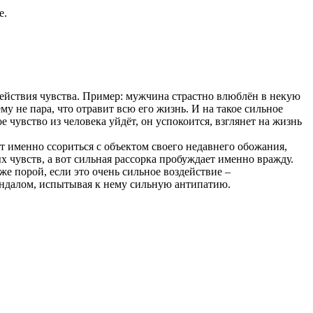
е.
здействия чувства. Пример: мужчина страстно влюблён в некую
му не пара, что отравит всю его жизнь. И на такое сильное
 чувство из человека уйдёт, он успокоится, взглянет на жизнь
ет именно ссориться с объектом своего недавнего обожания,
х чувств, а вот сильная рассорка пробуждает именно вражду.
же порой, если это очень сильное воздействие –
скандалом, испытывая к нему сильную антипатию.