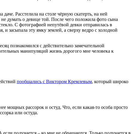
 даче. Расстелила на столе чёрную скатерть, на ней
а не думать о девице той. После чего положила фото сына
стекло. С фотографией непутёвой девки отправилась в
, и засыпала эту ямку землей, а сверху ведро с холодной
 месяц познакомился с действительно замечательной
ачительных манипуляций жизнь дорогого мне человека к
действий
пообщались с Виктором Кремлевым
, который широко
енее мощных рассорок и остуд. Что, если какая-то особа просто
ссорка или остуда.
 А если получается – ко мне не обращаются. Только получается в