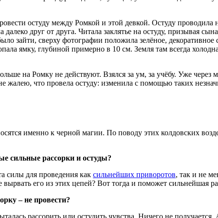
овести остуду между Ромкой и этой девкой. Остуду проводила на
далеко друг от друга. Читала заклятье на остуду, призывая сын
было зайти, сверху фотографии положила зелёное, декоративное 
ла ямку, глубиной примерно в 10 см. Земля там всегда холодная
ольше на Ромку не действуют. Взялся за ум, за учёбу. Уже через
 я не жалею, что провела остуду: изменила с помощью таких незн
носятся именно к черной магии. По поводу этих колдовских воз
мые сильные рассорки и остуды?
та силы для проведения как
сильнейших приворотов
, так и не м
 вырвать его из этих цепей? Вот тогда и поможет сильнейшая ра
орку – не провести?
 пыталась рассорить или остудить чувства. Ничего не получается.