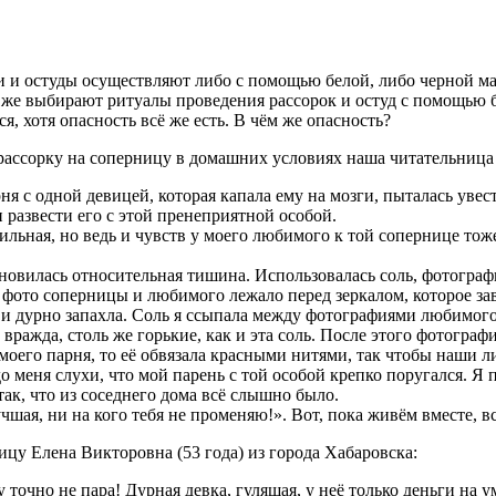
 и остуды осуществляют либо с помощью белой, либо черной маги
 же выбирают ритуалы проведения рассорок и остуд с помощью б
я, хотя опасность всё же есть. В чём же опасность?
рассорку на соперницу в домашних условиях наша читательница Т
 с одной девицей, которая капала ему на мозги, пыталась увести
 развести его с этой пренеприятной особой.
сильная, но ведь и чувств у моего любимого к той сопернице тоже
тановилась относительная тишина. Использовалась соль, фотогра
а фото соперницы и любимого лежало перед зеркалом, которое зав
ой и дурно запахла. Соль я ссыпала между фотографиями любимог
ражда, столь же горькие, как и эта соль. После этого фотогра
оего парня, то её обвязала красными нитями, так чтобы наши ли
до меня слухи, что мой парень с той особой крепко поругался. Я
 так, что из соседнего дома всё слышно было.
учшая, ни на кого тебя не променяю!». Вот, пока живём вместе, в
ицу Елена Викторовна (53 года) из города Хабаровска:
точно не пара! Дурная девка, гулящая, у неё только деньги на ум