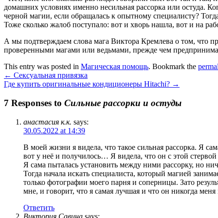
домашних условиях именно несильная рассорка или остуда. Когд
черной магии, если обращалась к опытному специалисту? Тогда
Тоже сколько жалоб поступало: вот и хворь нашла, вот и на ра
А мы подтверждаем слова мага Виктора Кремлева о том, что п
проверенными магами или ведьмами, прежде чем предпринимат
This entry was posted in
Магическая помощь
. Bookmark the
perma
←
Сексуальная привязка
Где купить оригинальные кондиционеры Hitachi?
→
7 Responses to
Сильные рассорки и остуды
анастасия к.к.
says:
30.05.2022 at 14:39
В моей жизни я видела, что такое сильная рассорка. Я с
вот у неё и получилось… Я видела, что он с этой стервой 
Я сама пыталась установить между ними рассорку, но ниче
Тогда начала искать специалиста, который магией заним
только фотографии моего парня и соперницы. Зато резуль
мне, и говорит, что я самая лучшая и что он никогда меня
Ответить
Виктория Савина
says: